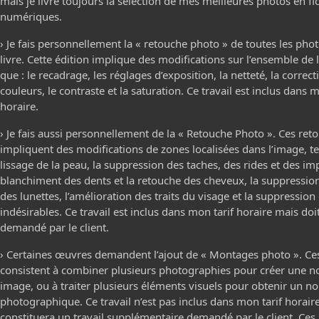
mais je livre toujours la sélection de mes meilleures photos en fi
numériques.
› Je fais personnellement la « retouche photo » de toutes les phot
livre. Cette édition implique des modifications sur l’ensemble de l
que : le recadrage, les réglages d’exposition, la netteté, la correc
couleurs, le contraste et la saturation. Ce travail est inclus dans m
horaire.
› Je fais aussi personnellement de la « Retouche Photo ». Ces ret
impliquent des modifications de zones localisées dans l’image, tel
lissage de la peau, la suppression des taches, des rides et des imp
blanchiment des dents et la retouche des cheveux, la suppression
des lunettes, l’amélioration des traits du visage et la suppressio
indésirables. Ce travail est inclus dans mon tarif horaire mais doi
demandé par le client.
› Certaines œuvres demandent l’ajout de « Montages photo ». C
consistent à combiner plusieurs photographies pour créer une n
image, ou à traiter plusieurs éléments visuels pour obtenir un no
photographique. Ce travail n’est pas inclus dans mon tarif horaire
constituera un travail supplémentaire demandé par le client. Ce