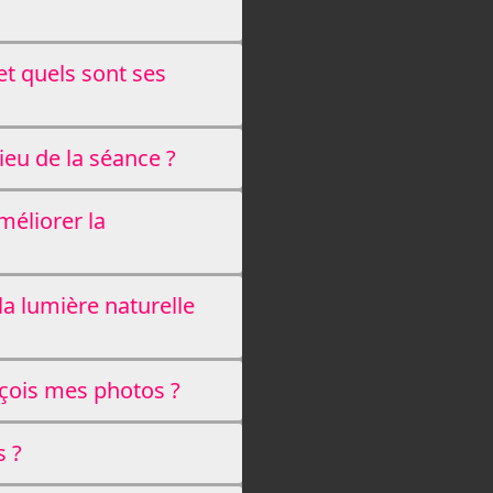
et quels sont ses
eu de la séance ?
méliorer la
 la lumière naturelle
eçois mes photos ?
s ?