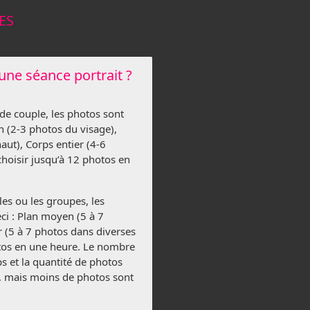
ES
une séance portrait ?
de couple, les photos sont
 (2-3 photos du visage),
aut), Corps entier (4-6
hoisir jusqu’à 12 photos en
les ou les groupes, les
i : Plan moyen (5 à 7
er (5 à 7 photos dans diverses
otos en une heure. Le nombre
s et la quantité de photos
is, mais moins de photos sont