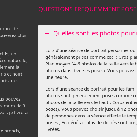
QUESTIONS FRÉQUEMMENT POSÉ
nombre de
Quelles sont les photos pour 
rouverez plus
Lors d’une séance de portrait personnel ou 
tifs, un
généralement prises comme ceci : Gros plan
ère naturelle,
Plan moyen (4-6 photos de la taille vers le h
lement la
photos dans diverses poses). Vous pouvez c
is et noir),
une heure.
orts, des
Lors d’une séance de portrait pour les famil
photos sont généralement prises comme cec
ous pouvez
photos de la taille vers le haut), Corps enti
aximum de 3
poses). Vous pouvez choisir jusqu’à 12 ph
l, je livrerai
de personnes dans la séance affecte le temp
prises ; En général, plus de clichés sont pr
livrées.
je prends,