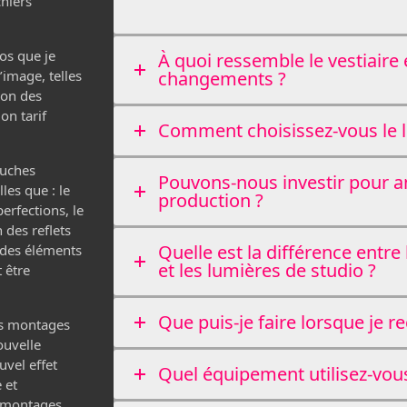
chiers
os que je
À quoi ressemble le vestiaire 
’image, telles
changements ?
tion des
on tarif
Comment choisissez-vous le li
ouches
Pouvons-nous investir pour a
les que : le
production ?
erfections, le
 des reflets
Quelle est la différence entre
n des éléments
et les lumières de studio ?
t être
Que puis-je faire lorsque je r
es montages
ouvelle
uvel effet
Quel équipement utilisez-vou
 et
s montages