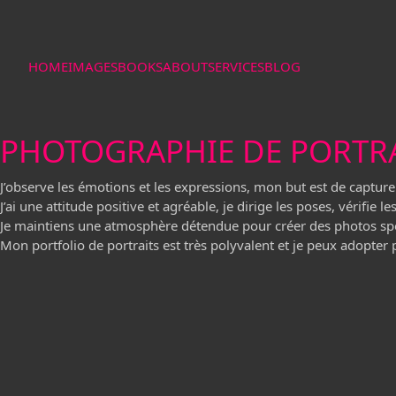
HOME
IMAGES
BOOKS
ABOUT
SERVICES
BLOG
PHOTOGRAPHIE DE PORTR
J’observe les émotions et les expressions, mon but est de capturer
J’ai une attitude positive et agréable, je dirige les poses, vérifie le
Je maintiens une atmosphère détendue pour créer des photos spo
Mon portfolio de portraits est très polyvalent et je peux adopter p